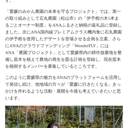
す。
「愛媛のみかん農園の未来を守るプロジェクト」では、第一
の取り組みとして石丸農園（松山市）の「伊予柑の木1本ま
るごとオーナー制度」をANAふるさと納税の返礼品に登録し
ました。次にANA国内線プレミアムクラス機内食に石丸農園
の伊予柑を使用したデザートを登場させる企画を立案。さら
にANAのクラウドファンディング「WonderFLY」には
ANA「農園プロジェクト」として愛媛県内の耕作放棄地を整
備し苗木を植えて農地の再生を図る計画を登録し、現在苗木
を植樹するメンバーを募集しているところです。
このように愛媛県の魅力をANAのプラットフォームを活用し
て発信し続け、他地域の方々が「愛媛に行きたくなる」きっ
かけを作れるような活動・展開を今後も考えていきたいと思
います。