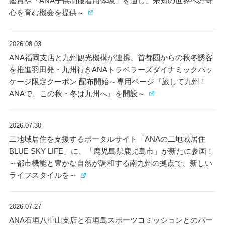
鑑賞や「ANA子供制服着用体験」を通じ、未知の世界へ好奇
心を育む機会を提供～
2026.08.03
ANA福岡支店と九州観光機構が連携、首都圏からの秋冬誘客
を推進羽田発・九州行きANAトラベラーズダイナミックパッ
ケージ限定クーポン 配布開始～専用ページ『旅して九州！
ANAで、この秋・冬は九州へ』を開設～
2026.07.30
二地域居住を支援するポータルサイト「ANAの二地域居住
BLUE SKY LIFE」に、「鹿児島県鹿児島市」が新たに参画！
～都市機能と豊かな自然が調和する南九州の拠点で、新しい
ライフスタイルを～
2026.07.27
ANA石垣八重山支店と石垣島スポーツコミッションとのパー