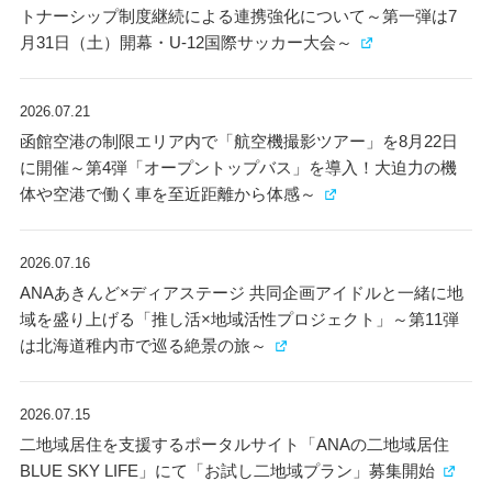
トナーシップ制度継続による連携強化について～第一弾は7
月31日（土）開幕・U-12国際サッカー大会～
2026.07.21
函館空港の制限エリア内で「航空機撮影ツアー」を8月22日
に開催～第4弾「オープントップバス」を導入！大迫力の機
体や空港で働く車を至近距離から体感～
2026.07.16
ANAあきんど×ディアステージ 共同企画アイドルと一緒に地
域を盛り上げる「推し活×地域活性プロジェクト」～第11弾
は北海道稚内市で巡る絶景の旅～
2026.07.15
二地域居住を支援するポータルサイト「ANAの二地域居住
BLUE SKY LIFE」にて「お試し二地域プラン」募集開始