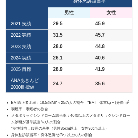
身体愁訴該当率
男性
女性
2021 実績
29.5
45.9
2022 実績
31.5
45.7
2023 実績
28.0
44.8
2024 実績
26.1
40.6
2025 目標
28.9
41.9
ANAあきんど
24.7
35.6
2030目標値
2
BMI適正者比率：18.5≦BMI*＜25の人の割合 *BMI = 体重kg ÷ (身長m)
喫煙率：喫煙者の割合
メタボリックシンドローム該当率：40歳以上のメタボリックシンドロー
ム診断が基準該当*の人の割合
*基準該当→腹囲の基準（男性85cm以上、女性90cm以上）
身体愁訴該当率：身体愁訴*が3つ以上の人の割合