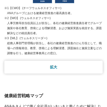
※1【CWO】 (チーフウェルネスオフィサー)
ANAグループにおける健康経営推進の最高責任者。
※2【WO】 (ウェルネスオフィサー)
人事労務等担当役員以上が担当し、各社の健康経営推進責任者でグループ
施策や各社教育、啓発による理解浸透、および施策実践を統括する。課題
解決などの統括責任者。
※3【WL】 (ウェルネスリーダー)
総務人事部門管理職が担当し、各社の健康経営推進のけん引役として、職
場への情報発信、教育、啓発による理解浸透、課題抽出と施策立案などの
調整を行う。健康経営事務局との窓口。
拡大
健康経営戦略マップ
ANAあきんどで働く全社員がいきいきと働くために解決した