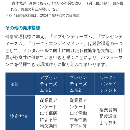
*身体愁訴→身体にあらわれている不調な症状 （例）腰が痛い、目が疲
れる、胃腸の具合が悪い、など
※各項目の目標値は、2024年度時点での目標値
その他の健康指標
健康管理指標に加え、「アブセンティーズム」「プレゼンテ
ィーズム」「ワーク・エンゲイジメント」は経営課題の一つ
として、メンタルヘルス向上に向けた各種施策を実施し、社
員が心身共に健康でいきいきと働くことにより、パフォーマ
ンスを発揮できる環境作りに取り組んでまいります。
アブセン
プレゼン
ワーク・
項目
ティーズ
ティーズ
エンゲイ
ム※1
ム※2
ジメント
従業員ア
従業員ア
ンケート
ンケート
従業員満
にて傷病
にて労働
測定方法
足度調査
による平
生産性低
より算出
均欠勤日
下率を算