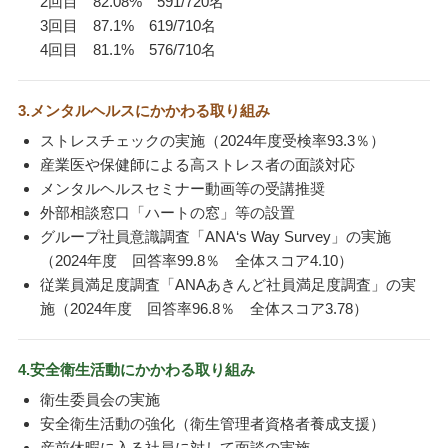
2回目 82.08% 591/720名
3回目 87.1% 619/710名
4回目 81.1% 576/710名
3.メンタルヘルスにかかわる取り組み
ストレスチェックの実施（2024年度受検率93.3％）
産業医や保健師による高ストレス者の面談対応
メンタルヘルスセミナー動画等の受講推奨
外部相談窓口「ハートの窓」等の設置
グループ社員意識調査「ANA‘s Way Survey」の実施
（2024年度 回答率99.8％ 全体スコア4.10）
従業員満足度調査「ANAあきんど社員満足度調査」の実
施（2024年度 回答率96.8％ 全体スコア3.78）
4.安全衛生活動にかかわる取り組み
衛生委員会の実施
安全衛生活動の強化（衛生管理者資格者養成支援）
産前休暇に入る社員に対して面談の実施