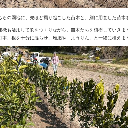
ちらの園地に、先ほど掘り起こした苗木と、別に用意した苗木
運機も活用して畝をつくりながら、苗木たちを植樹していきま
本1本、根を十分に湿らせ、堆肥や「ようりん」と一緒に植えま