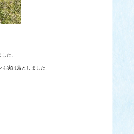
、
ました。
ンも実は落としました。