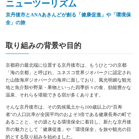
ニューツーリズム
京丹後市とANAあきんどが創る「健康促進」や「環境保
全」の旅
取り組みの背景や目的
京都府の最北端に位置する京丹後市は、もうひとつの京都
「海の京都」と呼ばれ、ユネスコ世界ジオパークに認定され
た山陰海岸ジオパークの海岸に面しており、風光明媚な観光
地と魚介類や野菜・果物といった四季折々の食、効能豊かな
温泉、それらを堪能できる宿が多くあります。
そんな京丹後市は、その気候風土から100歳以上の“百寿
者”の人口比率が全国平均のおよそ3倍である健康長寿の町で
あることと、その源となる環境保全に着目し、新たな京丹後
市の魅力として「健康促進」や「環境保全」を旅や観光の目
的とする取り組みを始めました。