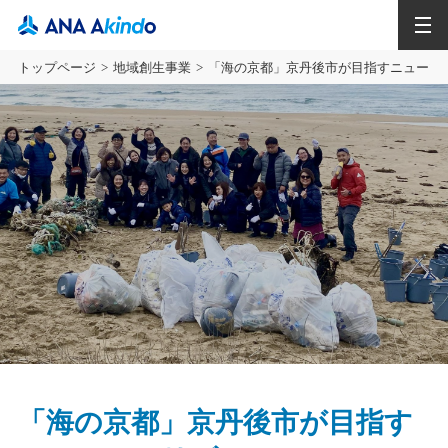
MENU
トップページ
地域創生事業
「海の京都」京丹後市が目指すニューツ
「海の京都」京丹後市が目指す