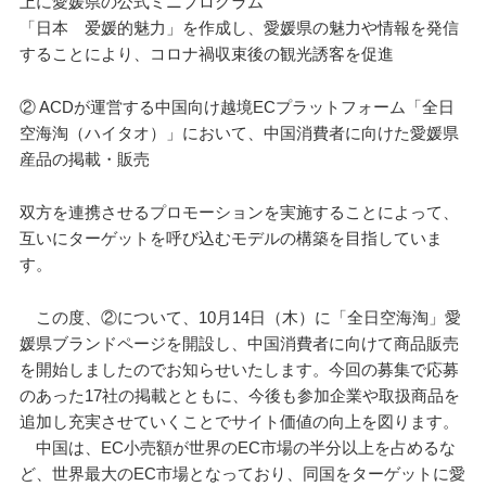
上に愛媛県の公式ミニプログラム
「日本 爱媛的魅力」を作成し、愛媛県の魅力や情報を発信
することにより、コロナ禍収束後の観光誘客を促進
② ACDが運営する中国向け越境ECプラットフォーム「全日
空海淘（ハイタオ）」において、中国消費者に向けた愛媛県
産品の掲載・販売
双方を連携させるプロモーションを実施することによって、
互いにターゲットを呼び込むモデルの構築を目指していま
す。
この度、②について、10月14日（木）に「全日空海淘」愛
媛県ブランドページを開設し、中国消費者に向けて商品販売
を開始しましたのでお知らせいたします。今回の募集で応募
のあった17社の掲載とともに、今後も参加企業や取扱商品を
追加し充実させていくことでサイト価値の向上を図ります。
中国は、EC小売額が世界のEC市場の半分以上を占めるな
ど、世界最大のEC市場となっており、同国をターゲットに愛