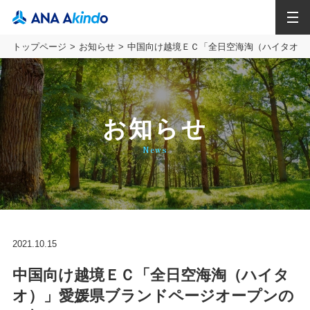
MENU
トップページ
お知らせ
中国向け越境ＥＣ「全日空海淘（ハイタオ）
お知らせ
News
2021.10.15
中国向け越境ＥＣ「全日空海淘（ハイタ
オ）」愛媛県ブランドページオープンの