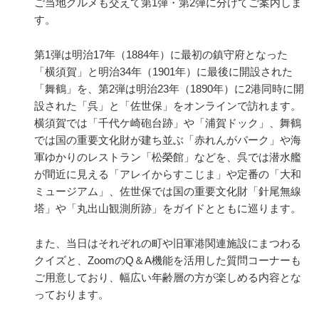
ご当地グルメも交えて第1弾・第2弾に分けてご案内しま
す。
第1弾は明治17年（1884年）に最初の鎮守府となった
「横須賀」と明治​34​年（​1901年）に​最後に​開設された
「舞鶴」を、第2弾は明治23年（1890年）に2港同時に開
設された「呉」と「佐世保」をオンラインで訪れます。
横須賀では「千代ケ崎砲台跡」や「浦賀ドック」、舞鶴
では国の重要文化財が建ち並ぶ「赤れんがパーク」や海
軍ゆかりのレストラン「松榮館」などを、呉では潜水艦
が間近に見える「アレイからすこじま」や定番の「大和
ミュージアム」、佐世保では国の重要文化財「針尾無線
塔」や「丸出山観測所跡」をガイドとともに巡ります。
また、当日はそれぞれの町や旧軍港関連施設にまつわる
クイズと、ZoomのQ＆A機能を活用した質問コーナーも
ご用意しており、幅広い年齢層の方が楽しめる内容とな
っております。