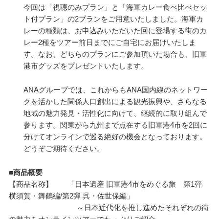
今回は「視聴のみプラン」と「海軍カレー食べ比べセッ
ト付プラン」の2プランをご用意いたしました。海軍カ
レーの種類は、お申込みいただいた回に登場する街のカ
レー2種をツアー前日までにご自宅にお届けいたしま
す。なお、どちらのプランにご参加頂いた場合も、旧軍
港市グッズをプレゼントいたします。
ANAグループでは、これからもANA国内線のネットワー
クを活かした関係人口創出による観光振興や、さらなる
地域の魅力発見・活性化に向けて、継続的に取り組んで
参ります。関東から九州まで点在する旧軍港4市を2回に
分けてオンラインで巡る絶好の機会となっております。
どうぞご期待ください。
■商品概要
【商品名称】 「日本遺産 旧軍港4市をめぐる旅 第1弾
横須賀・舞鶴編/第2弾 呉・佐世保編」
～日本近代化を推し進めたそれぞれの街