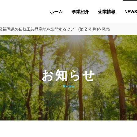
ホーム
企業情報
NEWS
事業紹介
福岡県の伝統工芸品産地を訪問するツアー(第 2~4 弾)を発売
お知らせ
News