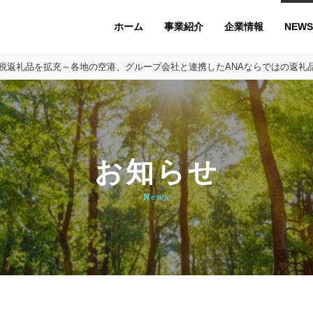
ホーム
企業情報
NEWS
事業紹介
納税返礼品を拡充～各地の空港、グループ会社と連携したANAならではの返礼
お知らせ
News