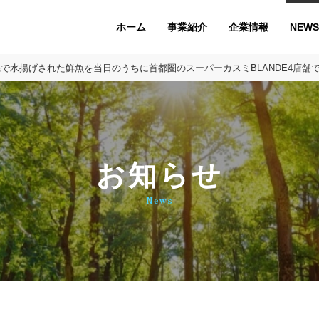
ホーム
企業情報
NEWS
事業紹介
県で水揚げされた鮮魚を当日のうちに首都圏のスーパーカスミBLΛNDE4店舗
お知らせ
News