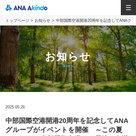
MENU
トップページ
お知らせ
中部国際空港開港20周年を記念してANAグ
お知らせ
News
2025.05.26
中部国際空港開港20周年を記念してANA
グループがイベントを開催 ～この夏