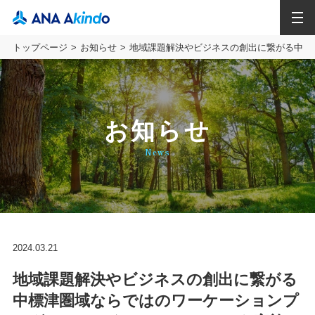
MENU
トップページ
お知らせ
地域課題解決やビジネスの創出に繋がる中標
お知らせ
News
2024.03.21
地域課題解決やビジネスの創出に繋がる
中標津圏域ならではのワーケーションプ