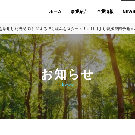
ホーム
企業情報
NEWS
事業紹介
用した観光DXに関する取り組みをスタート！～11月より愛媛県南予地区を舞台にA
お知らせ
News