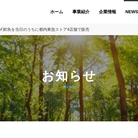
ホーム
企業情報
NEWS
事業紹介
朝〆鮮魚を当日のうちに都内東急ストア4店舗で販売
お知らせ
News