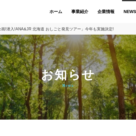
ホーム
企業情報
NEWS
事業紹介
画!潜入!ANA&JR 北海道 おしごと発見ツアー」今年も実施決定!
お知らせ
News