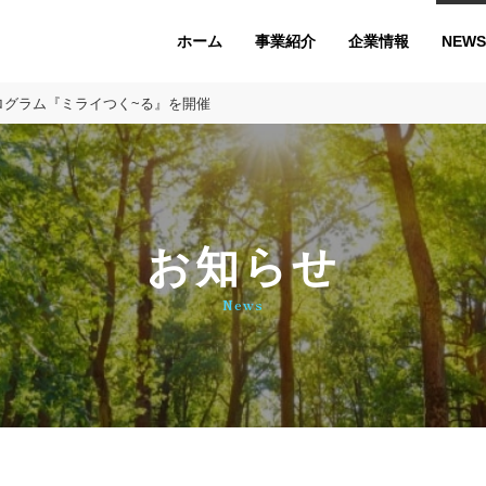
ホーム
企業情報
NEWS
事業紹介
プログラム『ミライつく~る』を開催
お知らせ
News