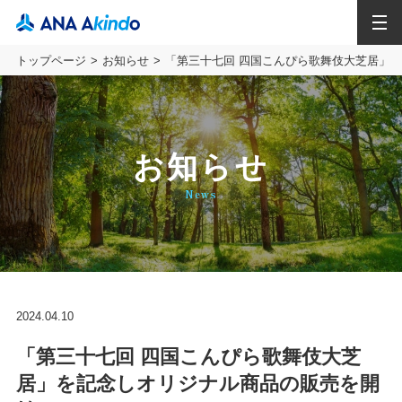
MENU
トップページ
お知らせ
「第三十七回 四国こんぴら歌舞伎大芝居」
お知らせ
News
2024.04.10
「第三十七回 四国こんぴら歌舞伎大芝
居」を記念しオリジナル商品の販売を開