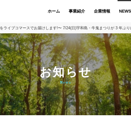
ホーム
企業情報
NEWS
事業紹介
りをライブコマースでお届けします!〜 7/24(日)宇和島・牛⻤まつりが 3 年
お知らせ
News