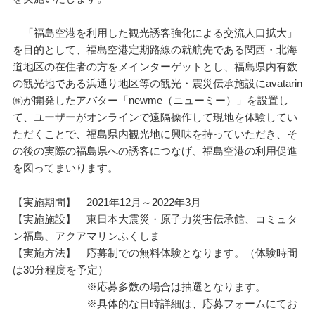
「福島空港を利用した観光誘客強化による交流人口拡大」
を目的として、福島空港定期路線の就航先である関西・北海
道地区の在住者の方をメインターゲットとし、福島県内有数
の観光地である浜通り地区等の観光・震災伝承施設にavatarin
㈱が開発したアバター「newme（ニューミー）」を設置し
て、ユーザーがオンラインで遠隔操作して現地を体験してい
ただくことで、福島県内観光地に興味を持っていただき、そ
の後の実際の福島県への誘客につなげ、福島空港の利用促進
を図ってまいります。
【実施期間】 2021年12月～2022年3月
【実施施設】 東日本大震災・原子力災害伝承館、コミュタ
ン福島、アクアマリンふくしま
【実施方法】 応募制での無料体験となります。（体験時間
は30分程度を予定）
※応募多数の場合は抽選となります。
※具体的な日時詳細は、応募フォームにてお