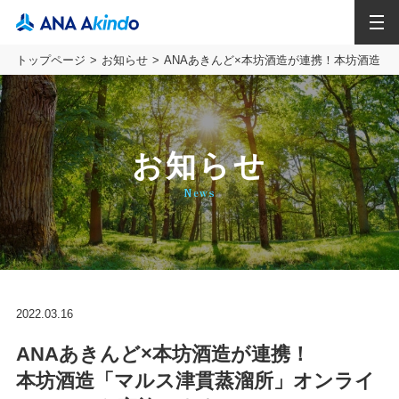
MENU
トップページ
お知らせ
ANAあきんど×本坊酒造が連携！本坊酒造
お知らせ
News
2022.03.16
ANAあきんど×本坊酒造が連携！
本坊酒造「マルス津貫蒸溜所」オンライ