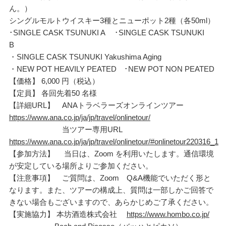
ん。）
シングルモルトウイスキー3種とニューポット2種（各50ml）
･SINGLE CASK TSUNUKI A ･SINGLE CASK TSUNUKI
B
・SINGLE CASK TSUNUKI Yakushima Aging
・NEW POT HEAVILY PEATED ･NEW POT NON PEATED
【価格】 6,000 円（税込）
【定員】 各回先着50 名様
【詳細URL】 ANAトラベラーズオンラインツアー
https://www.ana.co.jp/ja/jp/travel/onlinetour/
当ツアー専用URL
https://www.ana.co.jp/ja/jp/travel/onlinetour/#onlinetour220316_1
【参加方法】 当日は、Zoom を利用いたします。通信環境
が安定している場所よりご参加ください。
【注意事項】 ご質問は、Zoom Q&A機能でいただく形と
なります。また、ツアーの構成上、質問は一部しかご回答で
きない場合もございますので、あらかじめご了承ください。
【実施協⼒】 本坊酒造株式会社
https://www.hombo.co.jp/