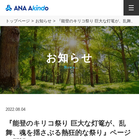
MENU
トップページ
お知らせ
『能登のキリコ祭り 巨⼤な灯篭が、乱舞、
お知らせ
News
2022.08.04
『能登のキリコ祭り 巨⼤な灯篭が、乱
舞、魂を揺さぶる熱狂的な祭り』ページ