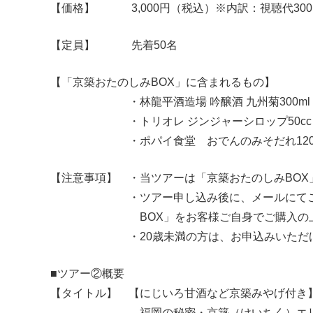
【価格】 3,000円（税込）※内訳：視聴代300円
【定員】 先着50名
【「京築おたのしみBOX」に含まれるもの】
・林龍平酒造場 吟醸酒 九州菊300ml 1本・
・トリオレ ジンジャーシロップ50cc
・ポパイ食堂 おでんのみそだれ120
【注意事項】 ・当ツアーは「京築おたのしみBOX
・ツアー申し込み後に、メールにてご案内す
BOX」をお客様ご自身でご購入の上、
・20歳未満の方は、お申込みいただけ
■ツアー②概要
【タイトル】 【にじいろ甘酒など京築みやげ付き
福岡の秘密・京築（けいちく）エリア～客