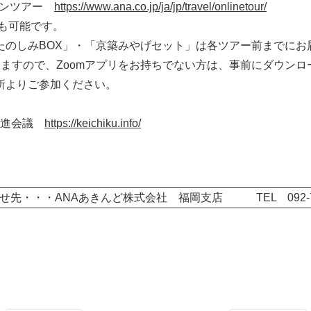
インツアー
https://www.ana.co.jp/ja/jp/travel/onlinetour/
能です。
」・「京築みやげセット」は各ツアー前までにお届
ので、Zoomアプリをお持ちでない方は、事前にダウンロ
ご参加ください。
推進会議
https://keichiku.info/
せ先・・・ANAあきんど株式会社 福岡支店 TEL 092-720