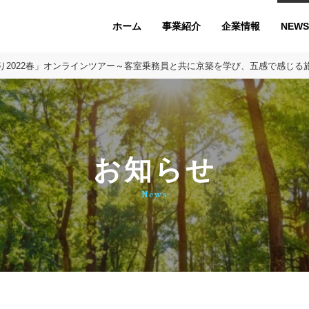
ホーム
企業情報
NEWS
事業紹介
2022春」オンラインツアー～客室乗務員と共に京築を学び、五感で感じる旅 
お知らせ
News