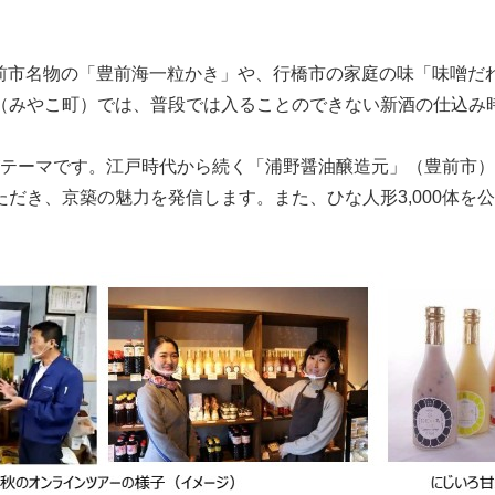
豊前市名物の「豊前海一粒かき」や、行橋市の家庭の味「味噌だ
（みやこ町）では、普段では入ることのできない新酒の仕込み
」がテーマです。江戸時代から続く「浦野醤油醸造元」（豊前市
だき、京築の魅力を発信します。また、ひな人形3,000体を