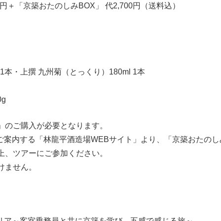
＋「京築おたのしみBOX」 代2,700円（送料込）
上撰 九州菊（とっくり）180ml 1本
g
」のご購入が必要となります。
る「林龍平酒造場WEBサイト」より、「京築おたのし
ツアーにご参加ください。
ません。
】
室乗務員と共に京築を学び、五感で感じる旅～