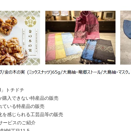
」トチドチ
入できない特産品の販売
産品の販売
る工芸品等の販売
スのご紹介
目11-5