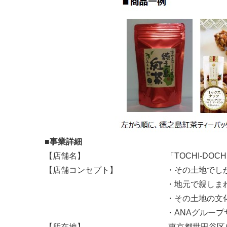
■事業詳細
【店舗名】 「TOCHI-DOCHI
【店舗コンセプト】 ・その土地でしか購
・地元で親しまれている特
・その土地の文化を感じられ
・ANAグループサービ
【所在地】 東京都世田谷区成城6丁