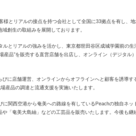
客様とリアルの接点を持つ会社として全国に33拠点を有し、
地域創生の取組みを展開しております。
ジタルとリアルの強みを活かし、東京都世田谷区成城学園前の
地場産品”を販売する直営店舗を出店し、オンライン（デジタル
らびに店舗運営、オンラインからオフラインへと顧客を誘導するマ
た、地場産品の調達と流通支援を実施いたします。
関西空港から奄美への路線を有しているPeachの独自ネット
品や「奄美大島紬」などの工芸品を販売いたします。今後も継
。