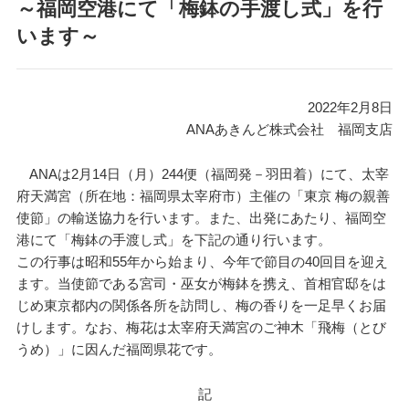
～福岡空港にて「梅鉢の手渡し式」を行
います～
2022年2月8日
ANAあきんど株式会社 福岡支店
ANAは2月14日（月）244便（福岡発－羽田着）にて、太宰
府天満宮（所在地：福岡県太宰府市）主催の「東京 梅の親善
使節」の輸送協力を行います。また、出発にあたり、福岡空
港にて「梅鉢の手渡し式」を下記の通り行います。
この行事は昭和55年から始まり、今年で節目の40回目を迎え
ます。当使節である宮司・巫女が梅鉢を携え、首相官邸をは
じめ東京都内の関係各所を訪問し、梅の香りを一足早くお届
けします。なお、梅花は太宰府天満宮のご神木「飛梅（とび
うめ）」に因んだ福岡県花です。
記