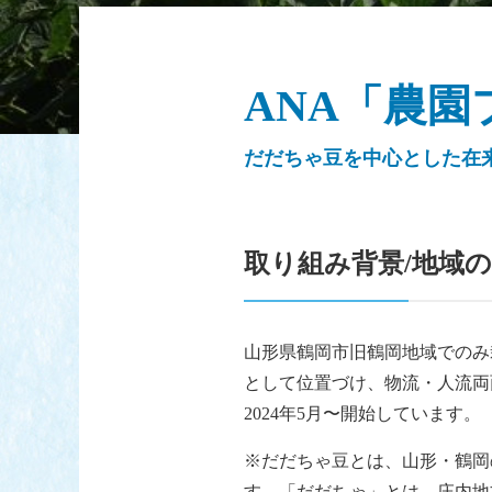
ANA「農
だだちゃ豆を中心とした在
取り組み背景/地域
山形県鶴岡市旧鶴岡地域でのみ
として位置づけ、物流・人流両
2024年5月〜開始しています。
※だだちゃ豆とは、山形・鶴岡
す。「だだちゃ」とは、庄内地