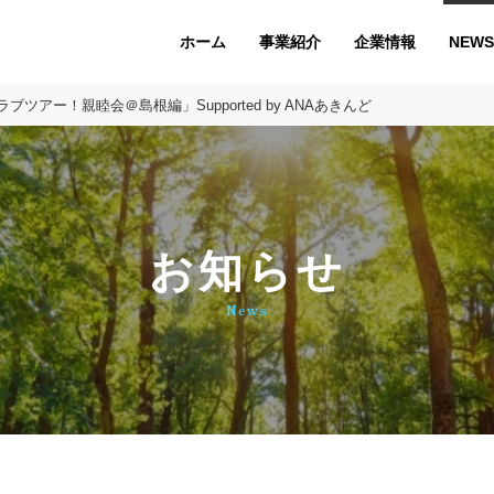
ホーム
企業情報
NEWS
事業紹介
アー！親睦会＠島根編」Supported by ANAあきんど
お知らせ
News