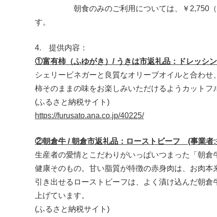
朝食のみのご利用については、￥2,750（消
4. 提供内容：
①富有柿（ふゆがき）/ うきは市返礼品：ドレッシ
シェリービネガーと良質なオリーブオイルと合わせ
柿そのままの味をお楽しみいただけるようカットフ
(ふるさと納税サイト)
https://furusato.ana.co.jp/40225/
②朝倉牛 / 朝倉市返礼品：ローストビーフ (事業
生産者の愛情とこだわりがいっぱいつまった「朝倉
健康そのもの。甘い脂質が特徴の赤身肉は、お肉本
引き出せるローストビーフは、よく漬け込んだ朝倉
上げています。
(ふるさと納税サイト)