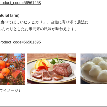
hp?product_code=56561258
al farm)
に食べてほしいヒノヒカリ」。自然に寄り添う農法に
ふんわりとしたお米元来の風味が味わえます。
hp?product_code=56561695
てイメージ）