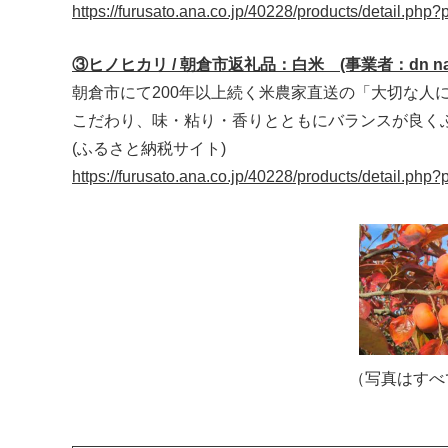
https://furusato.ana.co.jp/40228/products/detail.p
③ヒノヒカリ / 朝倉市返礼品：白米 (事業者：dn natur
朝倉市にて200年以上続く米農家直送の「大切な人
こだわり、味・粘り・香りとともにバランスが良く
(ふるさと納税サイト)
https://furusato.ana.co.jp/40228/products/detail.p
（写真はすべ