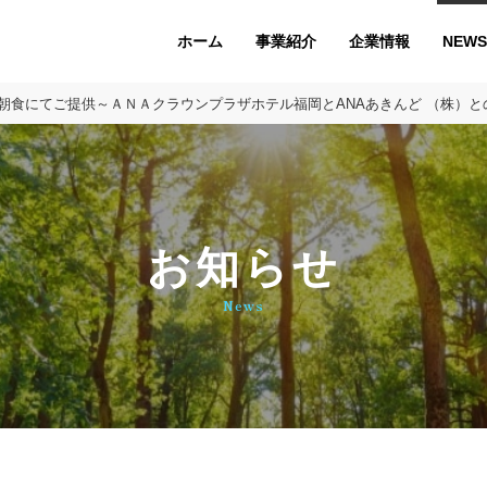
ホーム
企業情報
NEWS
事業紹介
朝食にてご提供～ＡＮＡクラウンプラザホテル福岡とANAあきんど （株）
お知らせ
News