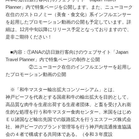
Planner」内で特集ページを公開します。また、ニューヨーク
在住のガストロノミー（美食・食文化）系インフルエンサー
を起用したプロモーション動画の公開も予定しています。詳
細は、12月中旬以降にリリース予定となっておりますので、
是非ご期待ください！
■内容：①ANAの訪日旅行客向けのウェブサイト「Japan
Travel Planner」内で特集ページの制作と公開
②ニューヨーク在住のインフルエンサーを起用し
たプロモーション動画の公開
※「和牛マスター輸出拡大コンソーシアム」とは、
神戸ビーフを代表とする国産和牛の輸出拡大を目的として、
高品質な肉牛を生産出荷する生産者団体、と畜を受け入れ衛
生的な処理を行う和牛マスター食肉センター、米国をはじめ
ＥＵ諸国など輸出先国での販路拡大を行うエスフーズ株式会
社、神戸ビーフのブランド管理等を行う神戸肉流通推進協議
会の４者で構成する共同体である。（令和３年度設