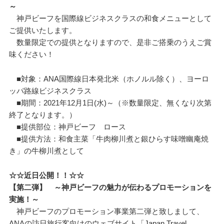
～
神戸ビーフを国際線ビジネスクラスの和食メニューとして
ご提供いたします。
数量限定での提供となりますので、是非ご搭乗のうえご賞
味ください！
■対象：ANA国際線日本発北米（ホノルル除く）、ヨーロ
ッパ路線ビジネスクラス
■期間：2021年12月1日(水)～（※数量限定、無くなり次第
終了となります。）
■提供部位：神戸ビーフ ロース
■提供方法：和食主菜「牛肉柳川煮と銀ひらす味噌幽庵焼
き」の牛柳川煮として
☆☆近日公開！！☆☆
【第二弾】 ～神戸ビーフの魅力が伝わるプロモーションを
実施！～
神戸ビーフのプロモーション事業第二弾と致しまして、
ANAの訪日旅行客向けのウェブサイト「Japan Travel