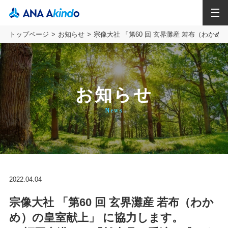
MENU
トップページ
お知らせ
宗像大社 「第60 回 玄界灘産 若布（わか
お知らせ
News
2022.04.04
宗像大社 「第60 回 玄界灘産 若布（わか
め）の皇室献上」 に協⼒します。