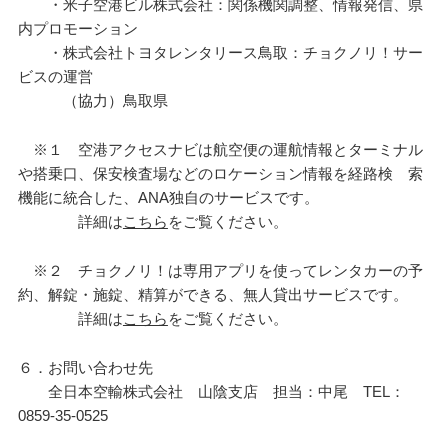
・米子空港ビル株式会社：関係機関調整、情報発信、県
内プロモーション
・株式会社トヨタレンタリース鳥取：チョクノリ！サー
ビスの運営
（協力）鳥取県
※１ 空港アクセスナビは航空便の運航情報とターミナル
や搭乗口、保安検査場などのロケーション情報を経路検 索
機能に統合した、ANA独自のサービスです。
詳細は
こちら
をご覧ください。
※２ チョクノリ！は専用アプリを使ってレンタカーの予
約、解錠・施錠、精算ができる、無人貸出サービスです。
詳細は
こちら
をご覧ください。
６．お問い合わせ先
全日本空輸株式会社 山陰支店 担当：中尾 TEL：
0859-35-0525