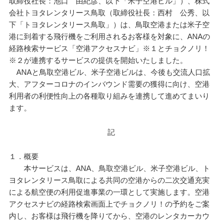
取締役社長：池口 由紀彦、以下「米子空港ビル」）、株式
会社トヨタレンタリース鳥取（取締役社長：西村 公秀、以
下「トヨタレンタリース鳥取」）は、鳥取空港または米子空
港に到着する飛行機をご利用されるお客様を対象に、ANAの
経路検索サービス「空港アクセスナビ」※１とチョクノリ！
※２が連携するサービスの提供を開始いたしました。
ANAと鳥取空港ビル、米子空港ビルは、今後も交流人口拡
大、アフターコロナのインバウンド需要の獲得に向け、空港
利用者の利便性向上の各種取り組みを連携して進めてまいり
ます。
記
１．概要
本サービスは、ANA、鳥取空港ビル、米子空港ビル、ト
ヨタレンタリース鳥取による共同の空港からの二次交通充実
による航空便の利用促進事業の一環として実施します。空港
アクセスナビの経路検索画面上でチョクノリ！の予約をご案
内し、お客様は飛行機を降りてから、空港のレンタカーカウ