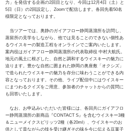
力」を発信する企画の2回目となり、今回は12月4日（土）と
5日（日）の2回設定し、Zoomで配信します。各回先着50名
様限定となっております。
当ツアーでは、奥静のガイアフロー静岡蒸溜所を訪問し、
蒸留所の見学をしながら、他では見ることのできない個性あ
るウイスキーの製造工程をオンラインでご案内いたします。
案内役はガイアフロー静岡蒸溜所の代表取締役 中村大航氏。
地元の風土に根ざした、自然と調和するウイスキーの魅力に
迫ります。豊かな自然に囲まれた静岡の奥座敷「オクシズ」
で造られたウイスキーの魅力を存分に味わうことができる内
容となっております。その他、ライブ配信中にはウイスキー
にまつわるクイズをご用意、参加者のチャットからの質問に
も回答いたします。
なお、お申込みいただいた皆様には、各回共にガイアフロ
ー静岡蒸溜所の新商品『CONTACT S』を含むウイスキー3種
＆ニューメイクスピリッツ2種（各20ml）、ウイスキーのお
供として昔ながらの技を受け継ぎその味を今に伝える豆菓子