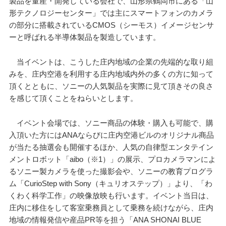
製品を量産・開発している会社で、山形県鶴岡市にある「山
形テクノロジーセンター」では主にスマートフォンのカメラ
の部分に搭載されているCMOS（シーモス）イメージセンサ
ーと呼ばれる半導体製品を製造しています。
当イベントは、こうした庄内地域の企業の先端的な取り組
みを、庄内空港を利用する庄内地域内外の多くの方に知って
頂くとともに、ソニーの人気製品を実際に見て頂きその良さ
を感じて頂くことをねらいとします。
イベント会場では、ソニー商品の体験・購入も可能で、購
入頂いた方にはANAならびに庄内空港ビルのオリジナル商品
が当たる抽選会も開催するほか、人気の自律型エンタテイン
メントロボット「aibo（※1）」の展示、プロカメラマンによ
るソニー製カメラを使った撮影会や、ソニーの教育プログラ
ム「CurioStep with Sony（キュリオステップ）」より、「わ
くわく科学工作」の映像放映も行います。イベント当日は、
庄内に移住をして客室乗務員として乗務を続けながら、庄内
地域の情報発信や産品PR等を担う「ANA SHONAI BLUE