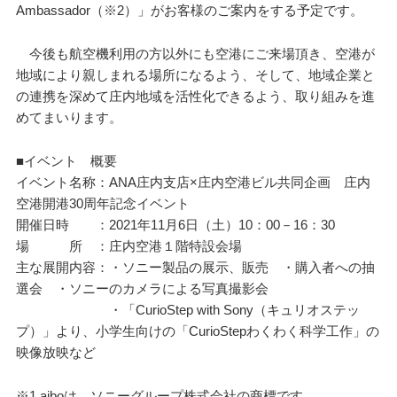
Ambassador（※2）」がお客様のご案内をする予定です。
今後も航空機利用の方以外にも空港にご来場頂き、空港が
地域により親しまれる場所になるよう、そして、地域企業と
の連携を深めて庄内地域を活性化できるよう、取り組みを進
めてまいります。
■イベント 概要
イベント名称：ANA庄内支店×庄内空港ビル共同企画 庄内
空港開港30周年記念イベント
開催日時 ：2021年11月6日（土）10：00－16：30
場 所 ：庄内空港１階特設会場
主な展開内容：・ソニー製品の展示、販売 ・購入者への抽
選会 ・ソニーのカメラによる写真撮影会
・「CurioStep with Sony（キュリオステッ
プ）」より、小学生向けの「CurioStepわくわく科学工作」の
映像放映など
※1 aiboは、ソニーグループ株式会社の商標です。