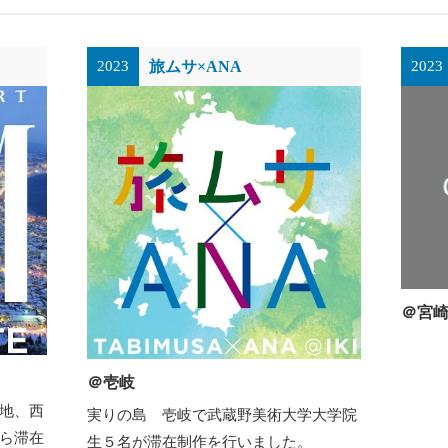
旅ムサ×ANA
2023
2023
＠宮
＠壱岐
地、西
実りの島 壱岐で武蔵野美術大学大学院
ら滞在
生５名が滞在制作を行いました。