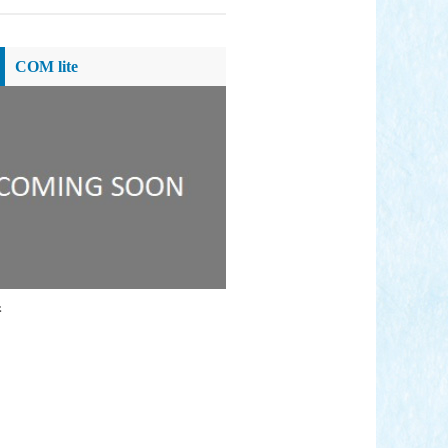
COM lite
崎