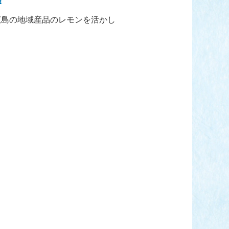
！
広島の地域産品のレモンを活かし
。