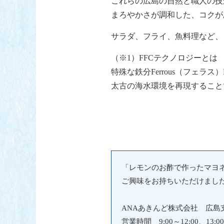
これらの広島の自然と職人の技
まろやかさが調和した、コクが
サラダ、フライ、魚料理など、
（※1）FFCテクノロジーとは
特殊な鉄分Ferrous（フェラス
太古の海水環境を再現すること
「レモンのお酢で作ったマヨ
ご興味をお持ちいただけまし
ANAあきんど株式会社 広島支店
営業時間 9:00～12:00、13