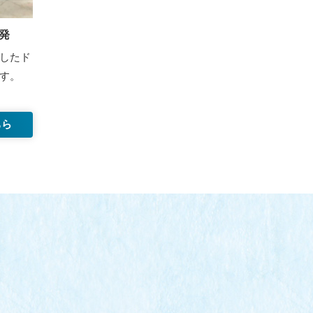
発
したド
す。
ちら