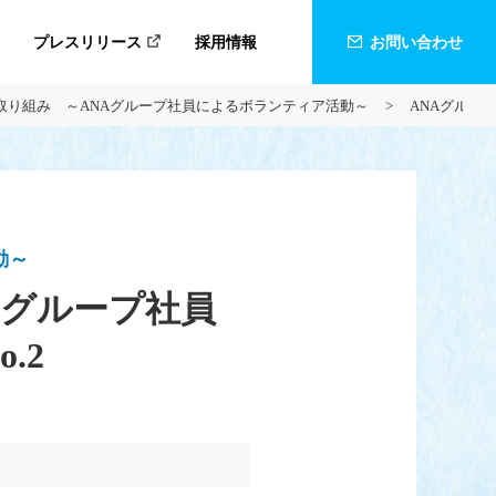
プレスリリース
採用情報
お問い合わせ
の取り組み ～ANAグループ社員によるボランティア活動～
ANAグルー
動～
Aグループ社員
.2